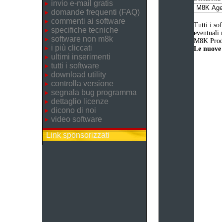
invio e-mail gratis
domande frequenti (FAQ)
commenti ai software
Tutti i so
specifiche tecniche
eventuali 
software non m8k
M8K Produ
i più cliccati
Le nuove 
ultimi inserimenti
tutti i software
download utility
controlla versione
segnala bug programma
dettaglio licenze
dicono di noi
video software
Link sponsorizzati