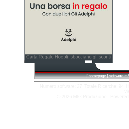
Carta Regalo Hoepli: sbocciano gli sconti
[
homepage
|
software m
Numero software: 27 Totale Ricerche: 94 Hits
vi
© 2026 M8k Produzione - Powere