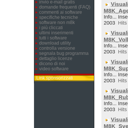
invio e-mail gratis
Visual
domande frequenti (FAQ)
M8K_Ag
commenti ai software
Info... Inse
specifiche tecniche
software non m8k
2003
Hits 
i più cliccati
Visual
ultimi inserimenti
tutti i software
M8K_Voll
download utility
Info... Inse
controlla versione
2003
Hits 
segnala bug programma
dettaglio licenze
Visual
dicono di noi
M8K_Sup
video software
Info... Inse
Link sponsorizzati
2003
Hits 
Visual
M8K_Rub
Info... Inse
2003
Hits 
Visual
M8K_Sveg