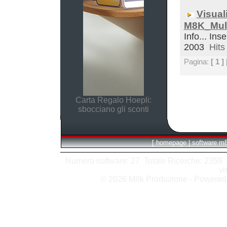
Visual
M8K_Mult
Info... Inse
2003
Hits 
Pagina:
[ 1 ]
Carta Regalo Hoepli:
sbocciano gli sconti
[
homepage
|
software m
Numero software: 27 Totale Ricerche: 2359 Hit
vi
© 2026 M8k Produzione - Powere