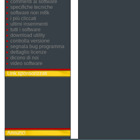
commenti ai software
specifiche tecniche
software non m8k
i più cliccati
ultimi inserimenti
tutti i software
download utility
controlla versione
segnala bug programma
dettaglio licenze
dicono di noi
video software
Link sponsorizzati
Annunci