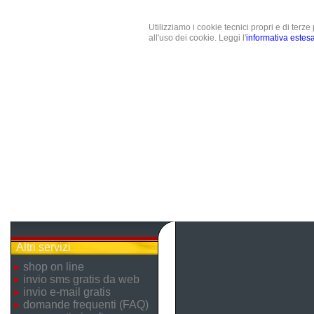
Utilizziamo i cookie tecnici propri e di terz
all'uso dei cookie. Leggi l'
informativa estes
Altri servizi
shop on line
invio sms gratis da web
invio e-mail gratis
domande frequenti (FAQ)