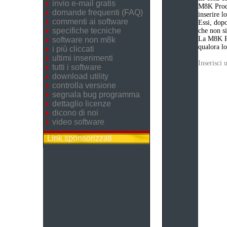
invio e-mail gratis
M8K Produ
domande frequenti (FAQ)
inserire 
commenti ai software
Essi, dopo
specifiche tecniche
che non si
La M8K Pr
software non m8k
qualora lo
i più cliccati
ultimi inserimenti
Inserisci
tutti i software
download utility
controlla versione
segnala bug programma
dettaglio licenze
dicono di noi
video software
Link sponsorizzati