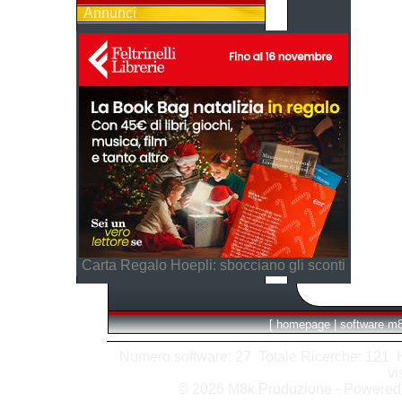
Annunci
Carta Regalo Hoepli: sbocciano gli sconti
[
homepage
|
software m
Numero software: 27 Totale Ricerche: 121 Hit
vi
© 2026 M8k Produzione - Powere