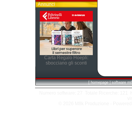
Annunci
Carta Regalo Hoepli:
sbocciano gli sconti
[
homepage
|
software m
Numero software: 27 Totale Ricerche: 121 Hit
vi
© 2026 M8k Produzione - Powere