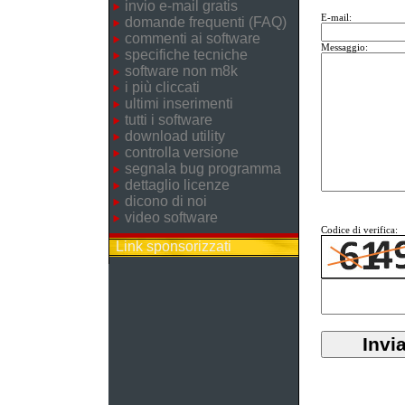
invio e-mail gratis
E-mail:
domande frequenti (FAQ)
commenti ai software
Messaggio:
specifiche tecniche
software non m8k
i più cliccati
ultimi inserimenti
tutti i software
download utility
controlla versione
segnala bug programma
dettaglio licenze
dicono di noi
video software
Codice di verifica:
Link sponsorizzati