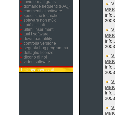
invio e-mail gratis
V
domande frequenti (FAQ)
M8K
commenti ai software
Info.
specifiche tecniche
software non m8k
200
i più cliccati
V
ultimi inserimenti
tutti i software
M8K
download utility
Info.
controlla versione
200
segnala bug programma
dettaglio licenze
V
dicono di noi
M8K
video software
Info.
Link sponsorizzati
200
V
M8K
Info.
200
V
M8K