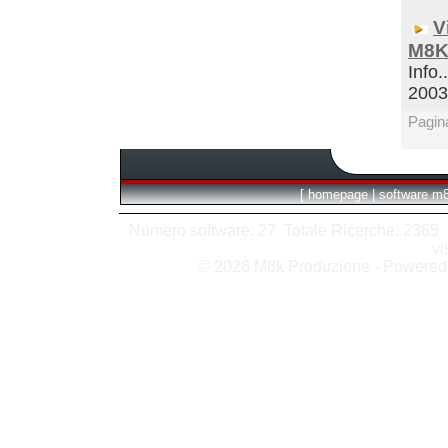
V
M8K
Info.
200
Pagin
[
homepage
|
software m
Numero software: 27 Totale Ricerche: 2365 Hit
vi
© 2026 M8k Produzione - Powere