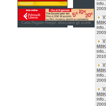
Info.
Annunci
200
V
M8K
Carta Regalo Hoepli: sbocciano gli sconti
Info.
200
V
M8K
Info.
201
V
M8K
Info.
200
V
M8K
Info.
200