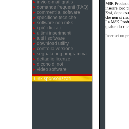
invio e-mail gratis
M8K Produzion
domande frequenti (FAQ)
inserire loro 
commenti ai software
Essi, dopo ess
specifiche tecniche
che non si risc
La M8K Produzi
software non m8k
qualora lo rite
i più cliccati
ultimi inserimenti
Inserisci un 
tutti i software
download utility
controlla versione
segnala bug programma
dettaglio licenze
dicono di noi
video software
Link sponsorizzati