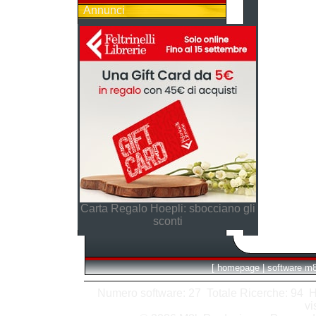
Annunci
Carta Regalo Hoepli: sbocciano gli
sconti
[
homepage
|
software m
Numero software: 27 Totale Ricerche: 94 Hits
vi