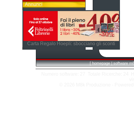
Annunci
Carta Regalo Hoepli: sbocciano gli sconti
[
homepage
|
software m
Numero software: 27 Totale Ricerche: 24 Hits
vi
© 2026 M8k Produzione - Powere