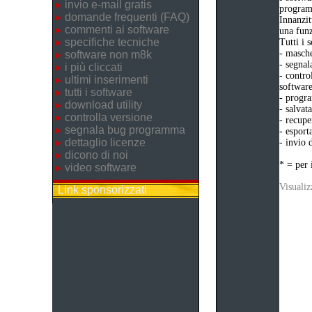
invio e-mail gratis
program
domande frequenti (FAQ)
Innanzit
commenti ai software
una funz
specifiche tecniche
Tutti i 
- masche
software non m8k
- segnal
i più cliccati
- contro
ultimi inserimenti
software
tutti i software
- progra
download utility
- salvat
controlla versione
- recupe
segnala bug programma
- esport
dettaglio licenze
- invio 
dicono di noi
* = per 
video software
Visualiz
Link sponsorizzati