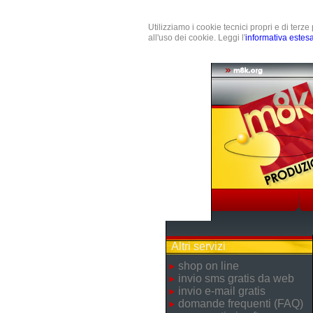
Utilizziamo i cookie tecnici propri e di terz
all'uso dei cookie. Leggi l'
informativa estes
Altri servizi
shop on line
invio sms gratis da web
invio e-mail gratis
domande frequenti (FAQ)