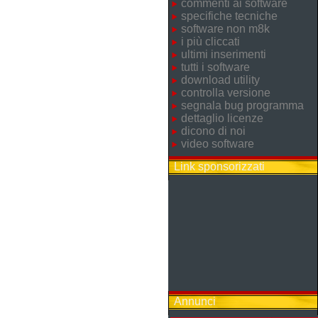
commenti ai software
specifiche tecniche
software non m8k
i più cliccati
ultimi inserimenti
tutti i software
download utility
controlla versione
segnala bug programma
dettaglio licenze
dicono di noi
video software
Link sponsorizzati
Annunci