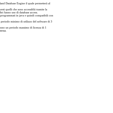
rland Database Engine il quale permetterà al
esti quelli che sono accessiblii tramite la
ltri fanno uso di database access.
i programmati in java e quindi compatibili con
eriodo minimo di utilizzo del software di 3
nno un periodo massimo di licenza di 1
tessa.