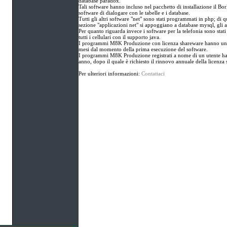
database paradox.
Tali software hanno incluso nel pacchetto di installazione il Bo
software di dialogare con le tabelle e i database.
Tutti gli altri software "net" sono stati programmati in php; di qu
sezione "applicazioni net" si appoggiano a database mysql, gli a
Per quanto riguarda invece i software per la telefonia sono stat
tutti i cellulari con il supporto java.
I programmi M8K Produzione con licenza shareware hanno un p
mesi dal momento della prima esecuzione del software.
I programmi M8K Produzione registrati a nome di un utente ha
anno, dopo il quale è richiesto il rinnovo annuale della licenza s
Per ulteriori informazioni:
Contattaci