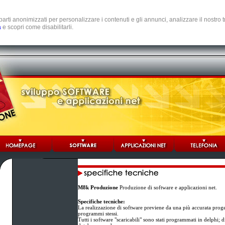
e parti anonimizzati per personalizzare i contenuti e gli annunci, analizzare il nostro
a
e scopri come disabilitarli.
M8k Produzione
Produzione di software e applicazioni net.
Specifiche tecniche:
La realizzazione di software previene da una più accurata proge
programmi stessi.
Tutti i software "scaricabili" sono stati programmati in delphi; 