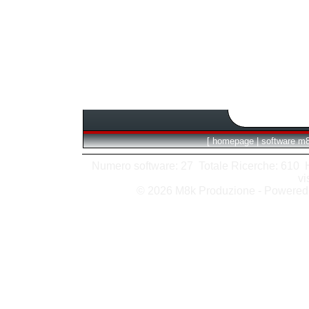
[
homepage
|
software m
Numero software: 27 Totale Ricerche: 610 Hit
vi
© 2026 M8k Produzione - Powere