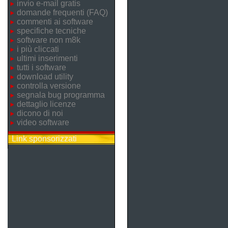
invio e-mail gratis
domande frequenti (FAQ)
commenti ai software
specifiche tecniche
software non m8k
i più cliccati
ultimi inserimenti
tutti i software
download utility
controlla versione
segnala bug programma
dettaglio licenze
dicono di noi
video software
Link sponsorizzati