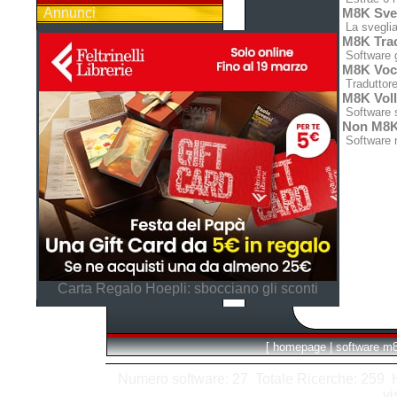
Annunci
M8K Sveg
La sveglia
M8K Trac
Software g
M8K Voc
Traduttore 
M8K Vol
Software s
Non M8
Software 
Carta Regalo Hoepli: sbocciano gli sconti
[
homepage
|
software m
Numero software: 27 Totale Ricerche: 259 Hit
vi