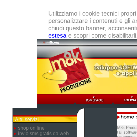
Utilizziamo i cookie tecnici propri
personalizzare i contenuti e gli a
chiudi questo banner, acconsenti a
estesa
e scopri come disabilitarli
Altri servizi
shop on line
M8k Produz
tali softwa
invio sms gratis da web
rimangono p