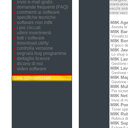
invio e-mail gratis
stand-alone
domande frequenti (FAQ)
vecchi sist
commenti ai software
come vecchi
specifiche tecniche
software non m8k
M8K Ag
Annota le c
i più cliccati
M8K Ba
ultimi inserimenti
Visualizzat
tutti i software
M8K Bo
download utility
Il gioco d
controlla versione
M8K Jav
segnala bug programma
Lo shop on
dettaglio licenze
M8K Lav
dicono di noi
Gestione de
M8K Lav
video software
Gestione de
M8K Ma
Link sponsorizzati
Gestione d
M8K Mul
Per increm
M8K Net
Invio di m
M8K Po
Timer speg
M8K Rub
Rubrica di
M8K Sup
Estrae 6 n