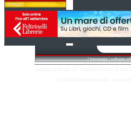
Annunci
[
homepage
|
software m
Numero software: 27 Totale Ricerche: 0 Hits In:
© 2026 M8k Produzione - Powere