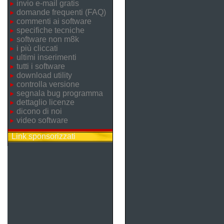
invio e-mail gratis
domande frequenti (FAQ)
commenti ai software
specifiche tecniche
software non m8k
i più cliccati
ultimi inserimenti
tutti i software
download utility
controlla versione
segnala bug programma
dettaglio licenze
dicono di noi
video software
Link sponsorizzati