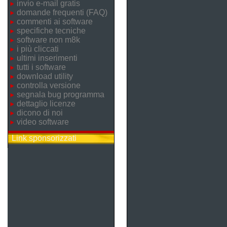
invio e-mail gratis
domande frequenti (FAQ)
commenti ai software
specifiche tecniche
software non m8k
i più cliccati
ultimi inserimenti
tutti i software
download utility
controlla versione
segnala bug programma
dettaglio licenze
dicono di noi
video software
Link sponsorizzati