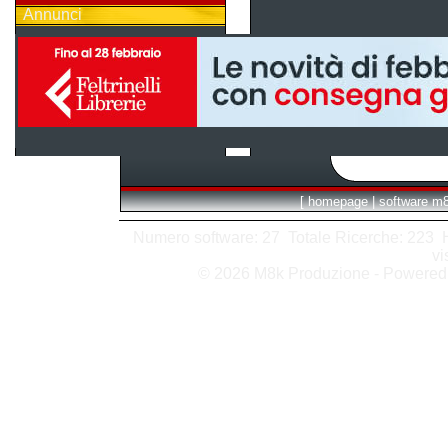
Annunci
[
homepage
|
software m
Numero software: 27 Totale Ricerche: 223 Hit
vi
© 2026 M8k Produzione - Powere