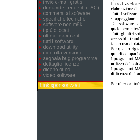
invio e-mail gratis
La realizzazione
domande frequenti (FAQ)
elaborazione dei
commenti ai software
Tutti i software
specifiche tecniche
si appoggiano a
Tali software ha
software non m8k
quale permetterà
i più cliccati
Tutti gli altri 
ultimi inserimenti
accessiblii trami
tutti i software
fanno uso di dat
download utility
Per quanto rigua
controlla versione
quindi compatibil
segnala bug programma
I programmi M8
dettaglio licenze
utilizzo del sof
I programmi M8K
dicono di noi
di licenza di 1 a
video software
Per ulteriori in
Link sponsorizzati