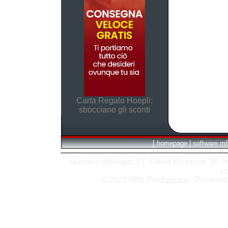
Carta Regalo Hoepli:
sbocciano gli sconti
[
homepage
|
software m
Numero software: 27 Totale Ricerche: 16 Hits
vi
© 2026 M8k Produzione - Powere