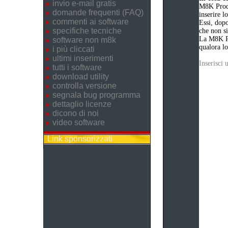
invio e-mail gratis
M8K Produ
domande frequenti (FAQ)
inserire 
commenti ai software
Essi, dopo
specifiche tecniche
che non si
La M8K Pr
software non m8k
qualora lo
i più cliccati
ultimi inserimenti
Inserisci
tutti i software
download utility
controlla versione
segnala bug programma
dettaglio licenze
dicono di noi
video software
Link sponsorizzati