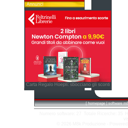
Annunci
Carta Regalo Hoepli: sbocciano gli sconti
[
homepage
|
software m
Numero software: 27 Totale Ricerche: 35 Hits
vi
© 2026 M8k Produzione - Powere