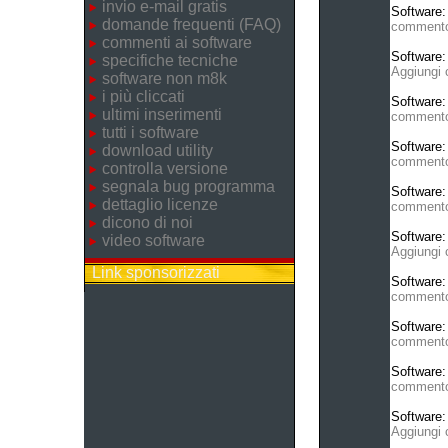
invio e-mail gratis
Software
domande frequenti (FAQ)
comment
commenti ai software
Software
specifiche tecniche
Aggiungi
software non m8k
i più cliccati
Software
ultimi inserimenti
comment
tutti i software
Software
download utility
comment
controlla versione
segnala bug programma
Software
dettaglio licenze
comment
dicono di noi
Software
video software
Aggiungi
Link sponsorizzati
Software
comment
Software
comment
Software
comment
Software
Aggiungi