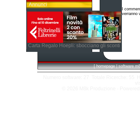
Annunci
I comment
verranno v
Carta Regalo Hoepli: sbocciano gli sconti
[
homepage
|
software m
Numero software: 27 Totale Ricerche: 55 Hits
vi
© 2026 M8k Produzione - Powere