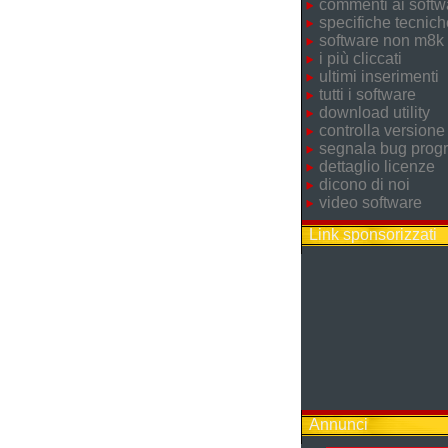
commenti ai softw
specifiche tecnich
software non m8k
i più cliccati
ultimi inserimenti
tutti i software
download utility
controlla versione
segnala bug pro
dettaglio licenze
dicono di noi
video software
Link sponsorizzati
Annunci