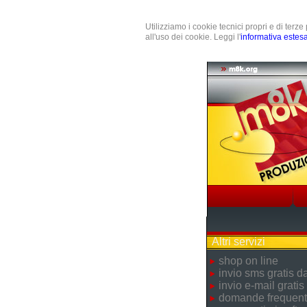
Utilizziamo i cookie tecnici propri e di terz
all'uso dei cookie. Leggi l'
informativa estes
Altri servizi
shop on line
invio sms gratis 
invio e-mail gratis
domande frequent