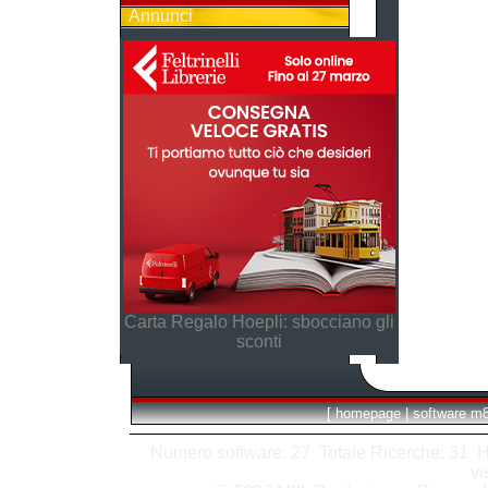
Annunci
Carta Regalo Hoepli: sbocciano gli
sconti
[
homepage
|
software m
Numero software: 27 Totale Ricerche: 31 Hits
vi