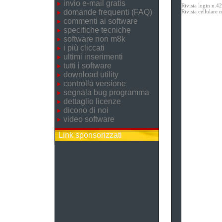
invio e-mail gratis
Rivista login n.4
domande frequenti (FAQ)
Rivista cellular
commenti ai software
specifiche tecniche
software non m8k
i più cliccati
ultimi inserimenti
tutti i software
download utility
controlla versione
segnala bug programma
dettaglio licenze
dicono di noi
video software
Link sponsorizzati