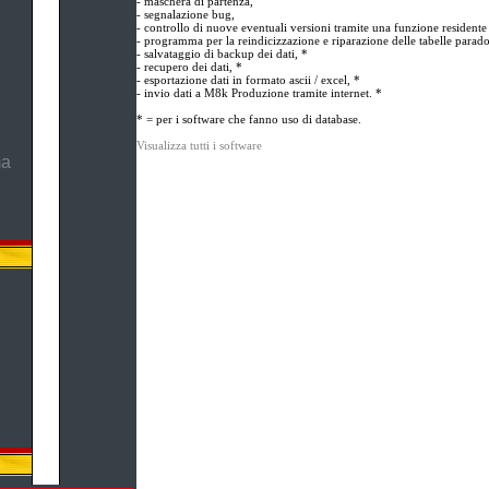
- maschera di partenza,
- segnalazione bug,
- controllo di nuove eventuali versioni tramite una funzione residente a
- programma per la reindicizzazione e riparazione delle tabelle parad
- salvataggio di backup dei dati, *
- recupero dei dati, *
- esportazione dati in formato ascii / excel, *
- invio dati a M8k Produzione tramite internet. *
* = per i software che fanno uso di database.
Visualizza tutti i software
ma