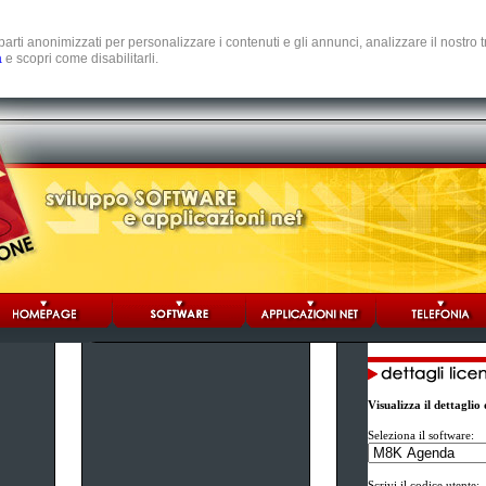
e parti anonimizzati per personalizzare i contenuti e gli annunci, analizzare il nostro
a
e scopri come disabilitarli.
Visualizza il dettagli
Seleziona il software:
Scrivi il codice utente: