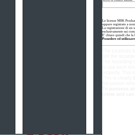
Le licenze M8K Produzio
oppure registrato a nom
La registrazione di un s
esclusivamente sui comp
E' chiaro quindi che la 
Possedere ed utilizzare
The Licences M
still the record
The recording o
to use such sin
property. This is
This is clearly 
the person who
To possess and
crime and can 