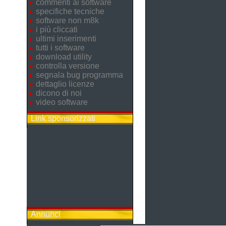
commenti ai software
specifiche tecniche
software non m8k
i più cliccati
ultimi inserimenti
tutti i software
download utility
controlla versione
segnala bug programma
dettaglio licenze
dicono di noi
video software
Link sponsorizzati
Annunci