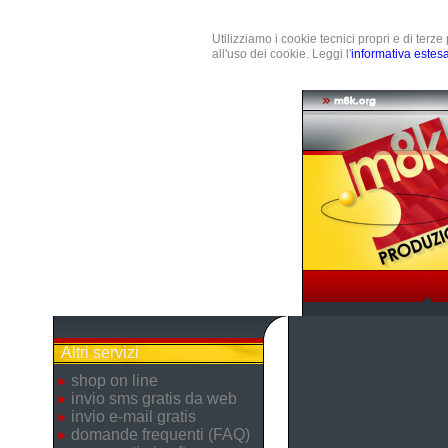
Utilizziamo i cookie tecnici propri e di terz
all'uso dei cookie. Leggi l'
informativa estes
Altri servizi
shop on line
invio sms gratis da web
invio e-mail gratis
domande frequenti (FAQ)