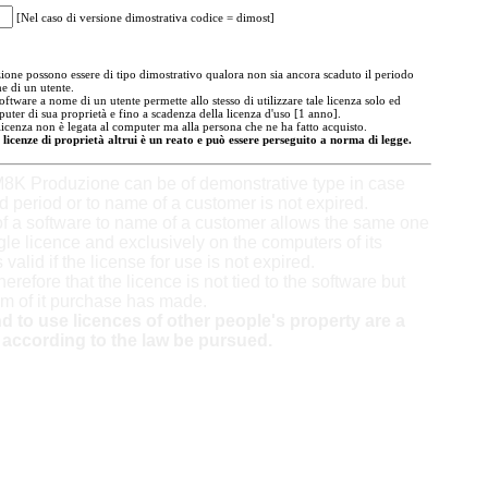
[Nel caso di versione dimostrativa codice = dimost]
ne possono essere di tipo dimostrativo qualora non sia ancora scaduto il periodo
e di un utente.
oftware a nome di un utente permette allo stesso di utilizzare tale licenza solo ed
uter di sua proprietà e fino a scadenza della licenza d'uso [1 anno].
licenza non è legata al computer ma alla persona che ne ha fatto acquisto.
 licenze di proprietà altrui è un reato e può essere perseguito a norma di legge.
8K Produzione can be of demonstrative type in case
ed period or to name of a customer is not expired.
f a software to name of a customer allows the same one
gle licence and exclusively on the computers of its
 valid if the license for use is not expired.
therefore that the licence is not tied to the software but
m of it purchase has made.
 to use licences of other people's property are a
according to the law be pursued.