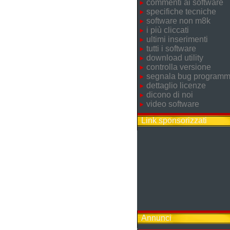
commenti ai software
specifiche tecniche
software non m8k
i più cliccati
ultimi inserimenti
tutti i software
download utility
controlla versione
segnala bug program
dettaglio licenze
dicono di noi
video software
Link sponsorizzati
Annunci