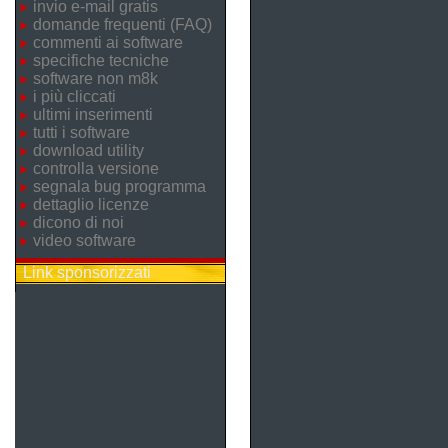
invio e-mail gratis
domande frequenti (FAQ)
commenti ai software
specifiche tecniche
software non m8k
i più cliccati
ultimi inserimenti
tutti i software
download utility
controlla versione
segnala bug programma
dettaglio licenze
dicono di noi
video software
Link sponsorizzati