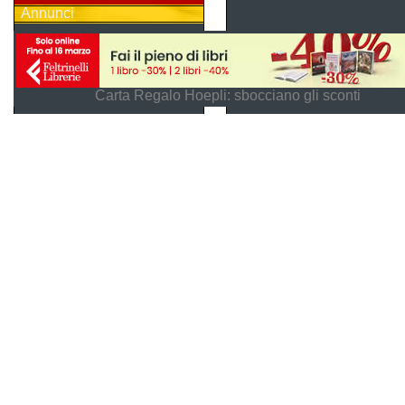
Annunci
Carta Regalo Hoepli: sbocciano gli sconti