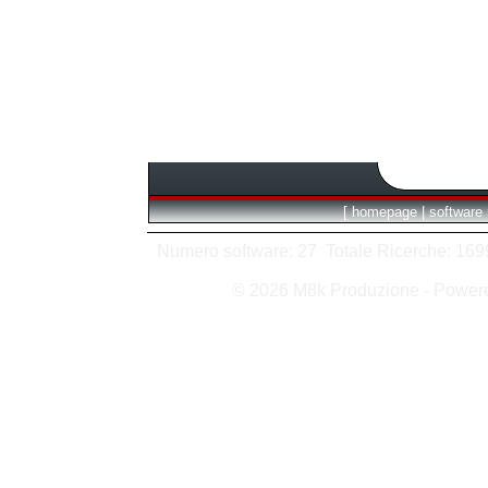
[
homepage
|
software
Numero software: 27 Totale Ricerche: 1699 
© 2026 M8k Produzione - Powe