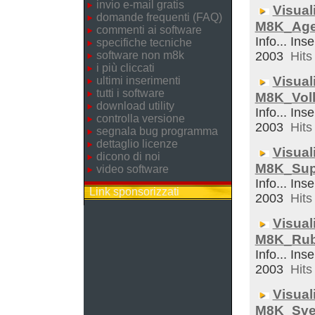
invio e-mail gratis
Visual
domande frequenti (FAQ)
M8K_Ag
commenti ai software
Info... Inse
specifiche tecniche
software non m8k
2003
Hits 
i più cliccati
Visual
ultimi inserimenti
tutti i software
M8K_Voll
download utility
Info... Inse
controlla versione
2003
Hits 
segnala bug programma
dettaglio licenze
Visual
dicono di noi
M8K_Sup
video software
Info... Inse
Link sponsorizzati
2003
Hits 
Visual
M8K_Rub
Info... Inse
2003
Hits 
Visual
M8K_Sveg