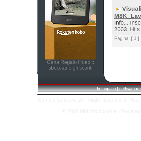
Visual
M8K_Lav
Info... Ins
2003
Hits 
Pagina:
[ 1 ]
Carta Regalo Hoepli:
sbocciano gli sconti
[
homepage
|
software m
Numero software: 27 Totale Ricerche: 8 Hits In:
© 2026 M8k Produzione - Powere