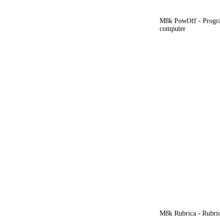
M8k PowOff - Progra
computer
M8k Rubrica - Rubrica