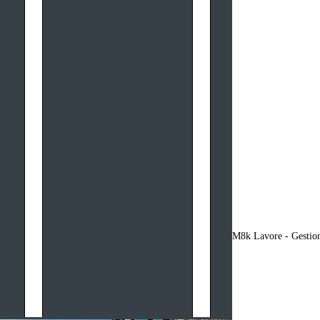
M8k Lavore - Gestion