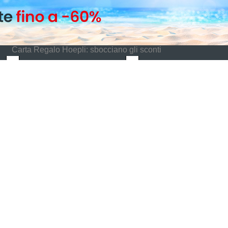
Carta Regalo Hoepli: sbocciano gli sconti