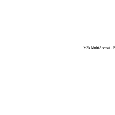
M8k MultiAccessi - Ef