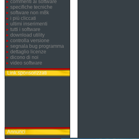
commenti ai software
specifiche tecniche
software non m8k
i più cliccati
ultimi inserimenti
tutti i software
download utility
controlla versione
segnala bug programma
dettaglio licenze
dicono di noi
video software
Link sponsorizzati
Annunci