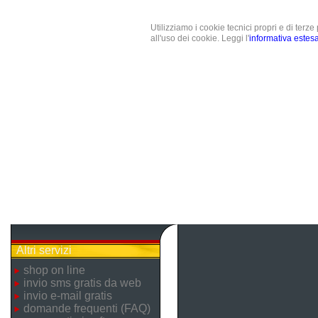
Utilizziamo i cookie tecnici propri e di terz
all'uso dei cookie. Leggi l'
informativa estes
Altri servizi
shop on line
invio sms gratis da web
invio e-mail gratis
domande frequenti (FAQ)