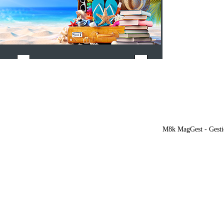
M8k MagGest - Gesti