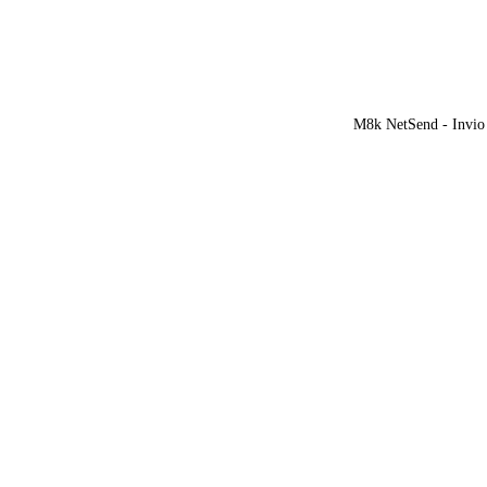
M8k NetSend - Invio 