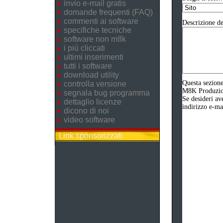
invio e-mail gratis
domande frequenti (FAQ)
commenti ai software
Descrizione de
specifiche tecniche
software non m8k
i più cliccati
ultimi inserimenti
tutti i software
download utility
Questa sezione
controlla versione
M8K Produzione
segnala bug programma
Se desideri av
dettaglio licenze
indirizzo e-ma
dicono di noi
video software
Link sponsorizzati