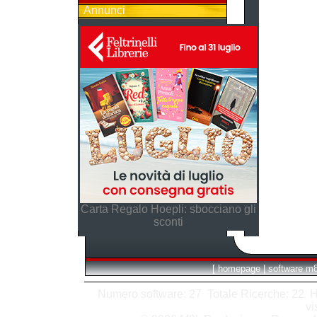
Annunci
Carta Regalo Hoepli: sbocciano gli
sconti
[
homepage
|
software m
Numero software: 27 Totale Ricerche: 22 Hits
vi