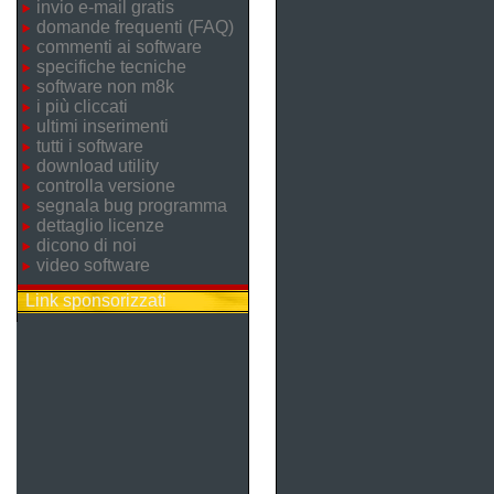
invio e-mail gratis
domande frequenti (FAQ)
commenti ai software
specifiche tecniche
software non m8k
i più cliccati
ultimi inserimenti
tutti i software
download utility
controlla versione
segnala bug programma
dettaglio licenze
dicono di noi
video software
Link sponsorizzati