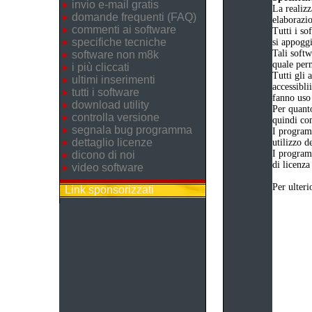
invio e-mail gratis
La realizz
domande frequenti (FAQ)
elaborazi
commenti ai software
Tutti i so
specifiche tecniche
si appogg
Tali softw
software non m8k
quale perm
i più cliccati
Tutti gli 
ultimi inserimenti
accessibli
tutti i software
fanno uso 
download utility
Per quanto
controlla versione
quindi com
segnala bug programma
I program
dettaglio licenze
utilizzo d
I program
dicono di noi
di licenza
video software
Per ulteri
Link sponsorizzati