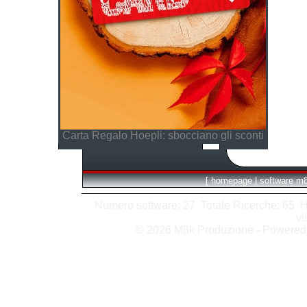
Carta Regalo Hoepli: sbocciano gli sconti
[
homepage
|
software m
Numero software: 27 Totale Ricerche: 65 Hits
vi
© 2026 M8k Produzione - Powere