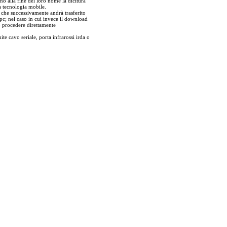
no alla fine del loro nome la dicitura
a tecnologia mobile.
r che successivamente andrà trasferito
pc; nel caso in cui invece il download
ò procedere direttamente
ite cavo seriale, porta infrarossi irda o