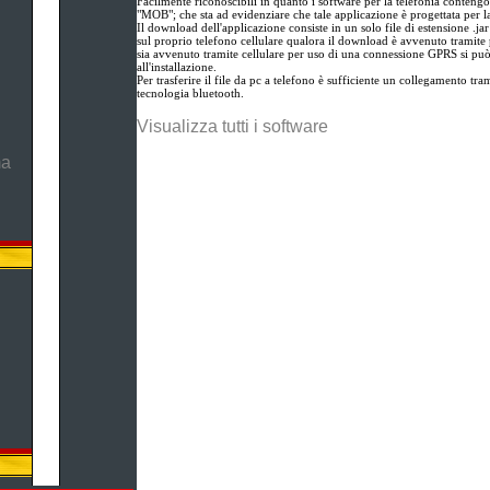
Facilmente riconoscibili in quanto i software per la telefonia contengo
"MOB"; che sta ad evidenziare che tale applicazione è progettata per l
Il download dell'applicazione consiste in un solo file di estensione .ja
sul proprio telefono cellulare qualora il download è avvenuto tramite 
sia avvenuto tramite cellulare per uso di una connessione GPRS si pu
all'installazione.
Per trasferire il file da pc a telefono è sufficiente un collegamento tram
tecnologia bluetooth.
Visualizza tutti i software
ma