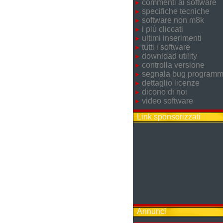
commenti ai software
specifiche tecniche
software non m8k
i più cliccati
ultimi inserimenti
tutti i software
download utility
controlla versione
segnala bug program
dettaglio licenze
dicono di noi
video software
Link sponsorizzati
Annunci