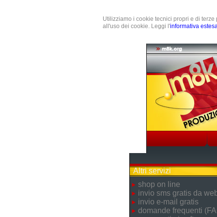
Utilizziamo i cookie tecnici propri e di terz
all'uso dei cookie. Leggi l'
informativa estes
Altri servizi
shop on line
invio sms gratis da we
invio e-mail gratis
domande frequenti (FA