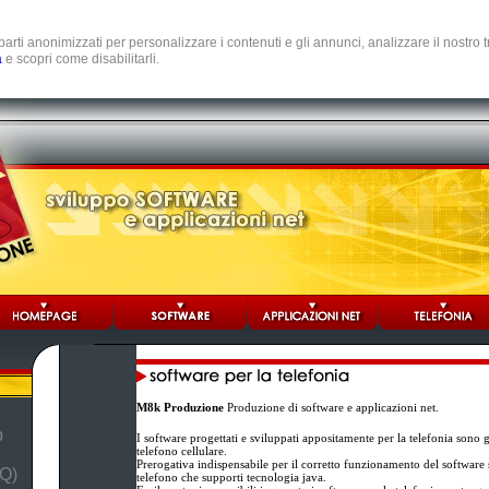
e parti anonimizzati per personalizzare i contenuti e gli annunci, analizzare il nostro
a
e scopri come disabilitarli.
M8k Produzione
Produzione di software e applicazioni net.
b
I software progettati e sviluppati appositamente per la telefonia sono 
telefono cellulare.
Prerogativa indispensabile per il corretto funzionamento del software st
Q)
telefono che supporti tecnologia java.