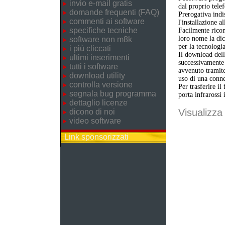
invio e-mail gratis
dal proprio telef
domande frequenti (FAQ)
Prerogativa indi
commenti ai software
l'installazione a
specifiche tecniche
Facilmente ricon
loro nome la dic
software non m8k
per la tecnologi
i più cliccati
Il download dell'
ultimi inserimenti
successivamente 
tutti i software
avvenuto tramite
download utility
uso di una conne
controlla versione
Per trasferire il
segnala bug programma
porta infrarossi 
dettaglio licenze
Visualizza 
dicono di noi
video software
Link sponsorizzati