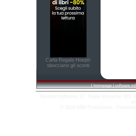
Carta Regalo Hoepli:
sbocciano gli sconti
[
homepage
|
software m
Numero software: 27 Totale Ricerche: 991 Hit
vi
© 2026 M8k Produzione - Powere