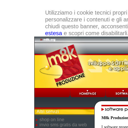
Utilizziamo i cookie tecnici propri
personalizzare i contenuti e gli a
chiudi questo banner, acconsenti a
estesa
e scopri come disabilitarli
Altri servizi
M8k Produzio
shop on line
invio sms gratis da web
I software proge