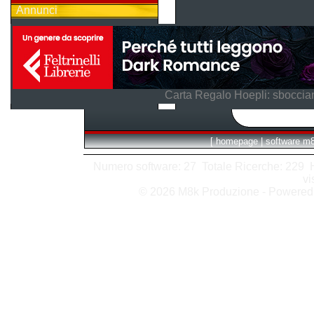
Annunci
Carta Regalo Hoepli: sboccian
[
homepage
|
software m
Numero software: 27 Totale Ricerche: 229 Hit
vi
© 2026 M8k Produzione - Powere