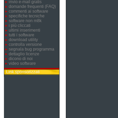
invio e-mail gratis
domande frequenti (FAQ)
commenti ai software
specifiche tecniche
software non m8k
i più cliccati
ultimi inserimenti
tutti i software
download utility
controlla versione
segnala bug programma
dettaglio licenze
dicono di noi
video software
Link sponsorizzati