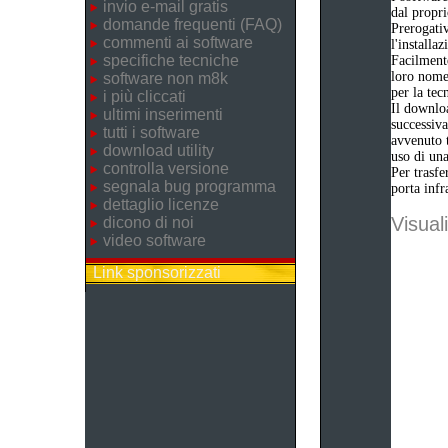
invio e-mail gratis
dal propri
domande frequenti (FAQ)
Prerogativ
commenti ai software
l'installa
specifiche tecniche
Facilmente
loro nome 
software non m8k
per la tec
i più cliccati
Il downloa
ultimi inserimenti
successiva
tutti i software
avvenuto t
download utility
uso di una
controlla versione
Per trasfe
segnala bug programma
porta infr
dettaglio licenze
Visuali
dicono di noi
video software
Link sponsorizzati