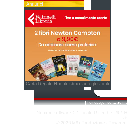
Annunci
Carta Regalo Hoepli: sbocciano gli sconti
[
homepage
|
software m
Numero software: 27 Totale Ricerche: 292 Hits
vi
© 2026 M8k Produzione - Powere