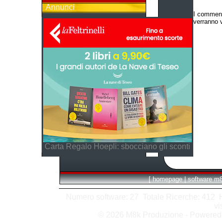
Annunci
I comment
verranno v
Carta Regalo Hoepli: sbocciano gli sconti
[
homepage
|
software m
Numero software: 27 Totale Ricerche: 412 Hit
vi
© 2026 M8k Produzione - Powere