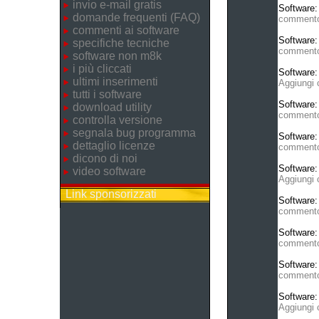
invio e-mail gratis
Software
domande frequenti (FAQ)
comment
commenti ai software
Software
specifiche tecniche
comment
software non m8k
i più cliccati
Software
ultimi inserimenti
Aggiungi
tutti i software
Software
download utility
comment
controlla versione
segnala bug programma
Software
dettaglio licenze
comment
dicono di noi
Software
video software
Aggiungi
Link sponsorizzati
Software
comment
Software
comment
Software
comment
Software
Aggiungi