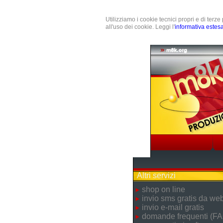
Utilizziamo i cookie tecnici propri e di terz
all'uso dei cookie. Leggi l'
informativa estes
Altri servizi
shop on line
invio sms gratis da we
invio e-mail gratis
domande frequenti (FA