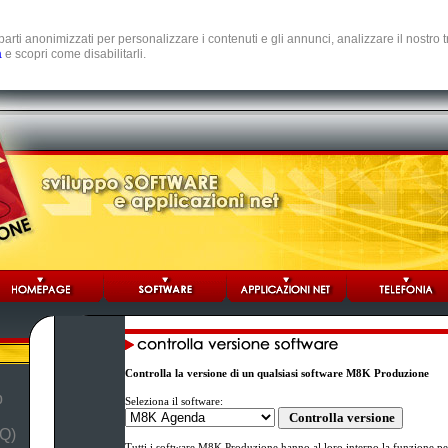
e parti anonimizzati per personalizzare i contenuti e gli annunci, analizzare il nostro
a
e scopri come disabilitarli.
Controlla la versione di un qualsiasi software M8K Produzione
b
Seleziona il software:
Q)
Tutti i software M8K Produzione hanno al loro interno la funzione per