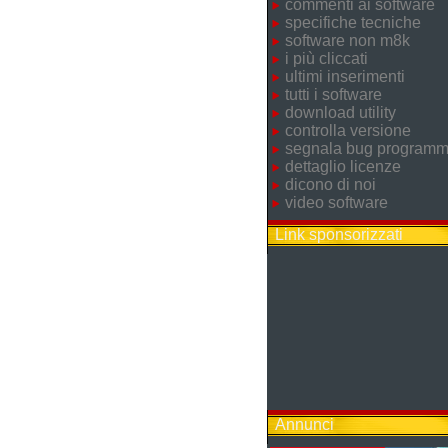
commenti ai software
specifiche tecniche
software non m8k
i più cliccati
ultimi inserimenti
tutti i software
download utility
controlla versione
segnala bug program
dettaglio licenze
dicono di noi
video software
Link sponsorizzati
Annunci