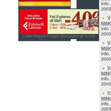
Info.
Annunci
200
V
M8K
Info.
200
Carta Regalo Hoepli: sbocciano gli sconti
V
M8K
Info.
200
V
M8K
Info.
200
V
M8K
Info.
200