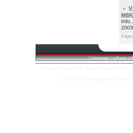
V
M8K
Info.
200
Pagin
[
homepage
|
software m
Numero software: 27 Totale Ricerche: 412 Hit
vi
© 2026 M8k Produzione - Powere