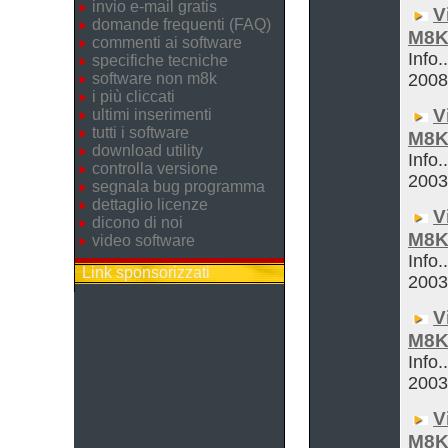
invio e-mail gratis
V
domande frequenti (FAQ)
M8K
commenti ai software
Info.
specifiche tecniche
software non m8k
200
i più cliccati
V
ultimi inserimenti
tutti i software
M8K
download utility
Info.
controlla versione
200
segnala bug programma
dettaglio licenze
V
dicono di noi
M8K
video software
Info.
Link sponsorizzati
200
V
M8K
Info.
200
V
M8K