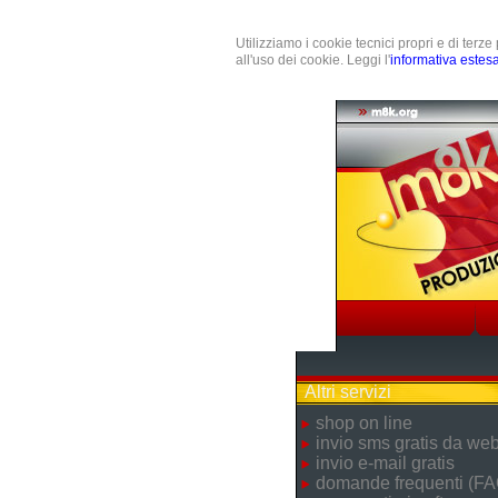
Utilizziamo i cookie tecnici propri e di terz
all'uso dei cookie. Leggi l'
informativa estes
Altri servizi
shop on line
invio sms gratis da we
invio e-mail gratis
domande frequenti (FA