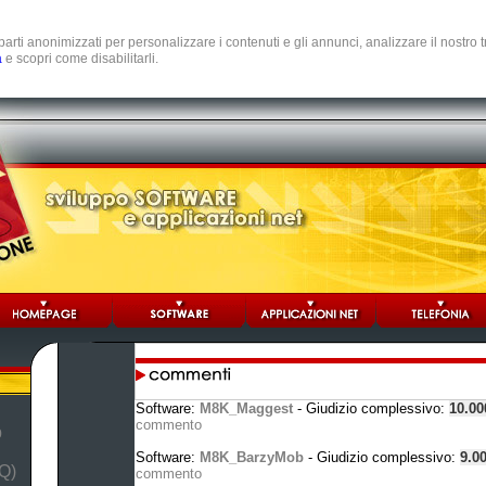
e parti anonimizzati per personalizzare i contenuti e gli annunci, analizzare il nostro
a
e scopri come disabilitarli.
Software:
M8K_Maggest
- Giudizio complessivo:
10.0
commento
b
Software:
M8K_BarzyMob
- Giudizio complessivo:
9.0
Q)
commento