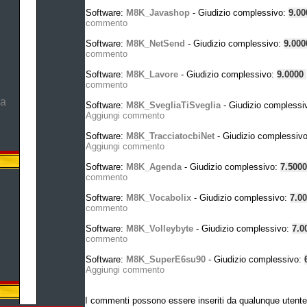
Software:
M8K_Javashop
- Giudizio complessivo:
9.0
commento
Software:
M8K_NetSend
- Giudizio complessivo:
9.00
commento
Software:
M8K_Lavore
- Giudizio complessivo:
9.0000
commento
ma
Software:
M8K_SvegliaTiSveglia
- Giudizio complessi
Aggiungi commento
Software:
M8K_TracciatocbiNet
- Giudizio complessiv
Aggiungi commento
Software:
M8K_Agenda
- Giudizio complessivo:
7.500
commento
Software:
M8K_Vocabolix
- Giudizio complessivo:
7.0
commento
Software:
M8K_Volleybyte
- Giudizio complessivo:
7.0
commento
Software:
M8K_SuperE6su90
- Giudizio complessivo:
Aggiungi commento
I commenti possono essere inseriti da qualunque utente