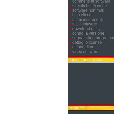
commenti ai software
specifiche tecniche
software non m8k
i più cliccati
ultimi inserimenti
tutti i software
download utility
controlla versione
segnala bug program
dettaglio licenze
dicono di noi
video software
Link sponsorizzati
Annunci