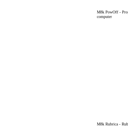
M8k PowOff - Prog
computer
M8k Rubrica - Rubr