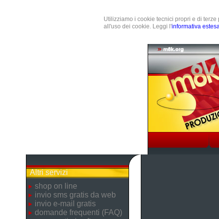
Utilizziamo i cookie tecnici propri e di terz
all'uso dei cookie. Leggi l'
informativa estes
Altri servizi
shop on line
invio sms gratis da web
invio e-mail gratis
domande frequenti (FAQ)