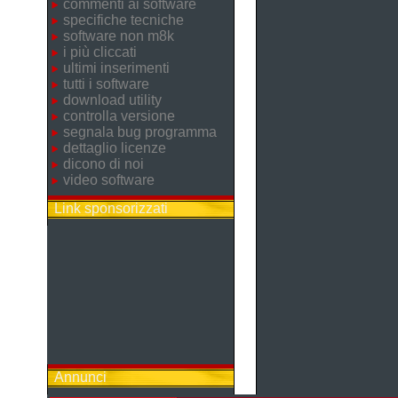
commenti ai software
specifiche tecniche
software non m8k
i più cliccati
ultimi inserimenti
tutti i software
download utility
controlla versione
segnala bug programma
dettaglio licenze
dicono di noi
video software
Link sponsorizzati
Annunci