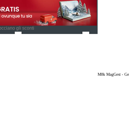
cciano gli sconti
M8k MagGest - Ges