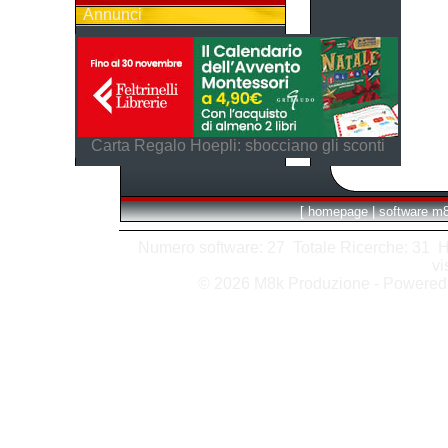
Annunci
Carta Regalo Hoepli: sbocciano gli sconti
[
homepage
|
software m
Numero software: 27 Totale Ricerche: 31 Hits
vi
© 2026 M8k Produzione - Powere