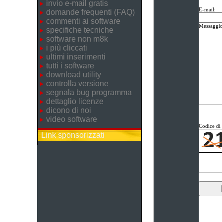
invio e-mail gratis
E-mail:
domande frequenti (FAQ)
commenti ai software
Messaggio
specifiche tecniche
software non m8k
i più cliccati
ultimi inserimenti
tutti i software
download utility
controlla versione
segnala bug programma
dettaglio licenze
dicono di noi
video software
Codice di 
Link sponsorizzati