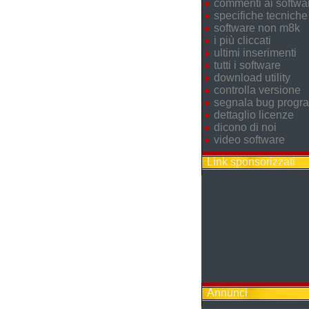
commenti ai softwa
specifiche tecniche
software non m8k
i più cliccati
ultimi inserimenti
tutti i software
download utility
controlla versione
segnala bug prog
dettaglio licenze
dicono di noi
video software
Link sponsorizzati
Annunci