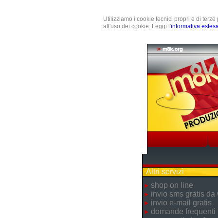
Utilizziamo i cookie tecnici propri e di terz
all'uso dei cookie. Leggi l'
informativa estes
Altri servizi
shop on line
invio sms gratis da
invio e-mail gratis
domande frequenti