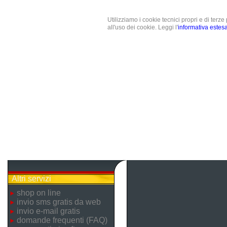
Utilizziamo i cookie tecnici propri e di terz
all'uso dei cookie. Leggi l'
informativa estes
Altri servizi
shop on line
invio sms gratis da web
invio e-mail gratis
domande frequenti (FAQ)