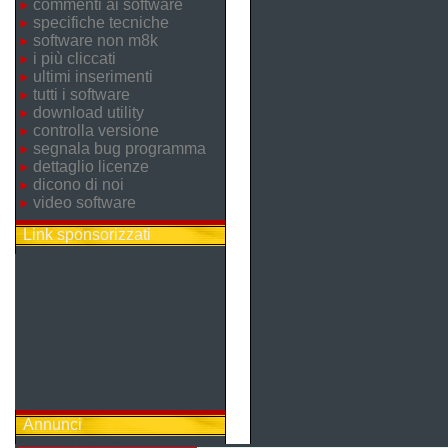
commenti ai software
specifiche tecniche
software non m8k
i più cliccati
ultimi inserimenti
tutti i software
download utility
controlla versione
segnala bug programma
dettaglio licenze
dicono di noi
video software
Link sponsorizzati
Annunci