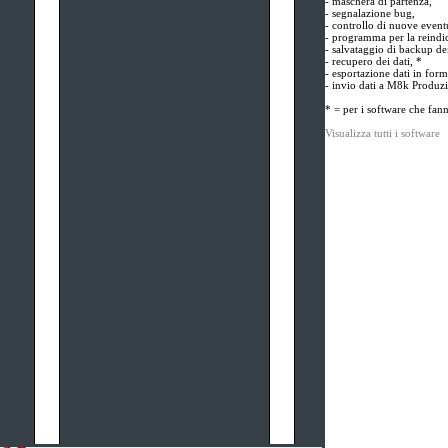
- maschera di partenza,
- segnalazione bug,
- controllo di nuove eventu
- programma per la reindic
- salvataggio di backup dei
- recupero dei dati, *
- esportazione dati in forma
- invio dati a M8k Produzi
* = per i software che fan
Visualizza tutti i software