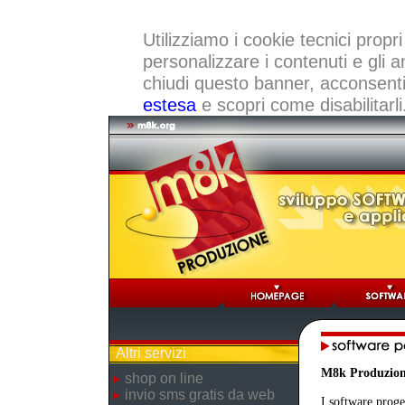
Utilizziamo i cookie tecnici propri
personalizzare i contenuti e gli a
chiudi questo banner, acconsenti a
estesa
e scopri come disabilitarli
Altri servizi
M8k Produzio
shop on line
invio sms gratis da web
I software proge