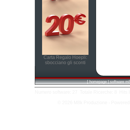
Carta Regalo Hoepli:
sbocciano gli sconti
[
homepage
|
software m
Numero software: 27 Totale Ricerche: 8 Hits In:
© 2026 M8k Produzione - Powere