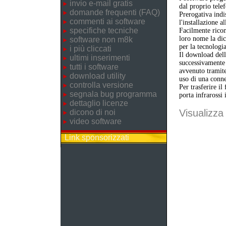
invio e-mail gratis
dal proprio telef
domande frequenti (FAQ)
Prerogativa indi
commenti ai software
l'installazione a
specifiche tecniche
Facilmente ricon
loro nome la dic
software non m8k
per la tecnologi
i più cliccati
Il download dell'
ultimi inserimenti
successivamente 
tutti i software
avvenuto tramite
download utility
uso di una conne
controlla versione
Per trasferire il
segnala bug programma
porta infrarossi 
dettaglio licenze
Visualizza 
dicono di noi
video software
Link sponsorizzati