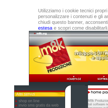
Utilizziamo i cookie tecnici propri
personalizzare i contenuti e gli a
chiudi questo banner, acconsenti a
estesa
e scopri come disabilitarli
Altri servizi
shop on line
M8k Produzion
tali software 
invio sms gratis da web
rimangono pubb