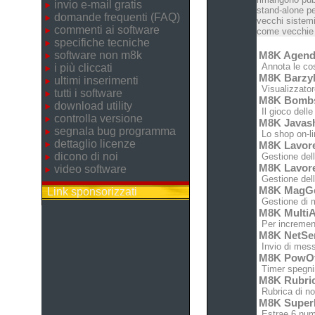
invio e-mail gratis
stand-alone pe
domande frequenti (FAQ)
vecchi sistemi
commenti ai software
come vecchie c
specifiche tecniche
software non m8k
M8K Agen
Annota le cose
i più cliccati
M8K Barz
ultimi inserimenti
Visualizzatore
tutti i software
M8K Bomb
download utility
Il gioco dell
controlla versione
M8K Javas
segnala bug programma
Lo shop on-lin
dettaglio licenze
M8K Lavor
dicono di noi
Gestione dell'
M8K Lavor
video software
Gestione dell'
M8K MagG
Link sponsorizzati
Gestione di m
M8K MultiA
Per increment
M8K NetSe
Invio di messa
M8K PowO
Timer spegnim
M8K Rubri
Rubrica di no
M8K Super
Estrae 6 nume