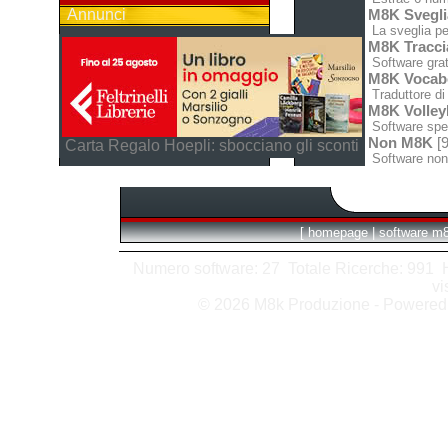
Annunci
M8K Svegli
La sveglia pe
M8K Tracci
Software grat
M8K Vocabo
Traduttore di 
M8K Volley
Software spec
Non M8K
[9
Carta Regalo Hoepli: sbocciano gli sconti
Software non
[
homepage
|
software m
Numero software: 27 Totale Ricerche: 991 Hit
vi
© 2026 M8k Produzione - Powere