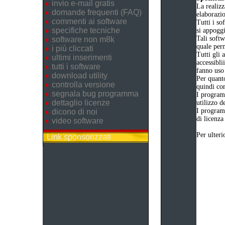
invio e-mail gratis
La realizz
domande frequenti (FAQ)
elaborazi
commenti ai software
Tutti i so
specifiche tecniche
si appogg
Tali softw
software non m8k
quale perm
i più cliccati
Tutti gli 
ultimi inserimenti
accessibli
tutti i software
fanno uso 
download utility
Per quanto
controlla versione
quindi com
segnala bug programma
I program
dettaglio licenze
utilizzo d
I program
dicono di noi
di licenza
video software
Per ulteri
Link sponsorizzati