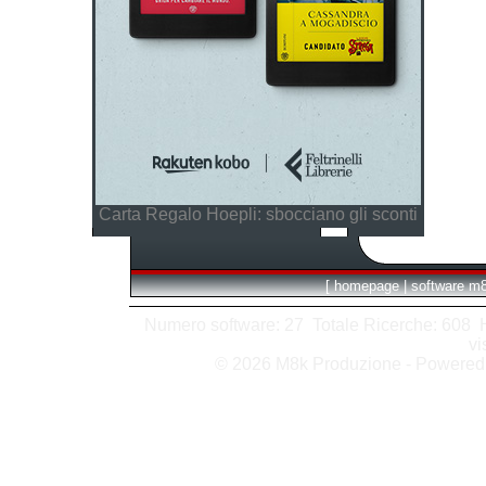
Carta Regalo Hoepli: sbocciano gli sconti
[
homepage
|
software m
Numero software: 27 Totale Ricerche: 608 Hit
vi
© 2026 M8k Produzione - Powere