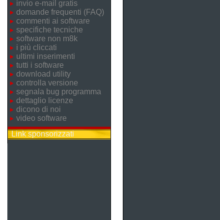
invio e-mail gratis
domande frequenti (FAQ)
commenti ai software
specifiche tecniche
software non m8k
i più cliccati
ultimi inserimenti
tutti i software
download utility
controlla versione
segnala bug programma
dettaglio licenze
dicono di noi
video software
Link sponsorizzati