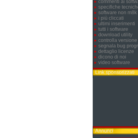
commenti ai softw
specifiche tecnich
software non m8k
i più cliccati
ultimi inserimenti
tutti i software
download utility
controlla versione
segnala bug pro
dettaglio licenze
dicono di noi
video software
Link sponsorizzati
Annunci