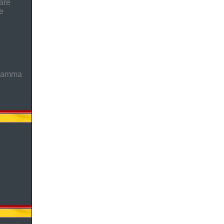
are
e
gramma