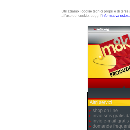
Utilizziamo i cookie tecnici propri e di terz
all'uso dei cookie. Leggi l'
informativa estes
Altri servizi
shop on line
invio sms gratis 
invio e-mail gratis
domande frequent