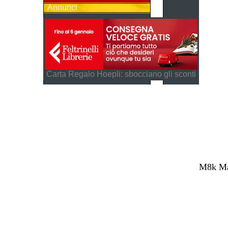
Annunci
Carta Regalo Hoepli: sbocciano gli sconti
M8k Mag