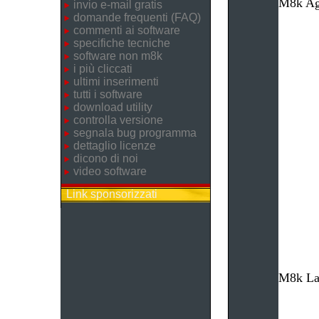
M8k Age
invio e-mail gratis
domande frequenti (FAQ)
commenti ai software
specifiche tecniche
software non m8k
i più cliccati
ultimi inserimenti
tutti i software
download utility
controlla versione
segnala bug programma
dettaglio licenze
dicono di noi
video software
Link sponsorizzati
M8k Lav