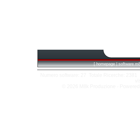
[
homepage
|
software m
Numero software: 27 Totale Ricerche: 2381 Hit
vi
© 2026 M8k Produzione - Powere