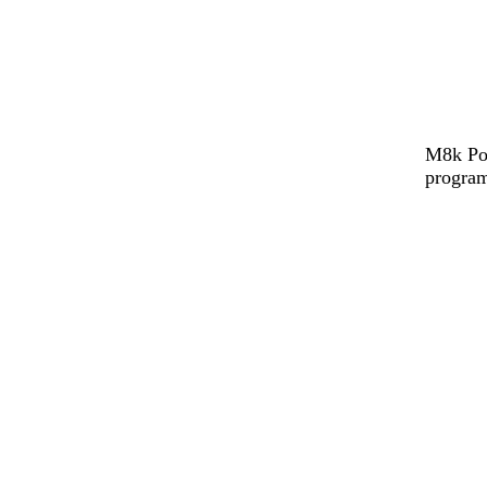
M8k Pow
program