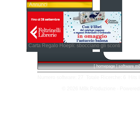
Annunci
Carta Regalo Hoepli: sbocciano gli sconti
[
homepage
|
software m
Numero software: 27 Totale Ricerche: 6 Hits In:
© 2026 M8k Produzione - Powere