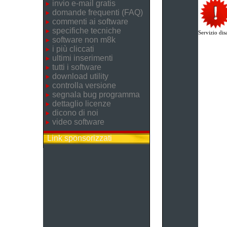
invio e-mail gratis
domande frequenti (FAQ)
commenti ai software
specifiche tecniche
Servizio disa
software non m8k
i più cliccati
ultimi inserimenti
tutti i software
download utility
controlla versione
segnala bug programma
dettaglio licenze
dicono di noi
video software
Link sponsorizzati