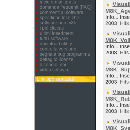
invio e-mail gratis
Visual
domande frequenti (FAQ)
M8K_Ag
commenti ai software
Info... Inse
specifiche tecniche
software non m8k
2003
Hits 
i più cliccati
Visual
ultimi inserimenti
tutti i software
M8K_Voll
download utility
Info... Inse
controlla versione
2003
Hits 
segnala bug programma
dettaglio licenze
Visual
dicono di noi
M8K_Sup
video software
Info... Inse
Link sponsorizzati
2003
Hits 
Visual
M8K_Rub
Info... Inse
2003
Hits 
Visual
M8K_Sveg