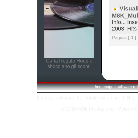
Visual
M8K_Mult
Info... Inse
2003
Hits 
Pagina:
[ 1 ]
Carta Regalo Hoepli:
sbocciano gli sconti
[
homepage
|
software m
Numero software: 27 Totale Ricerche: 0 Hits In:
© 2026 M8k Produzione - Powere