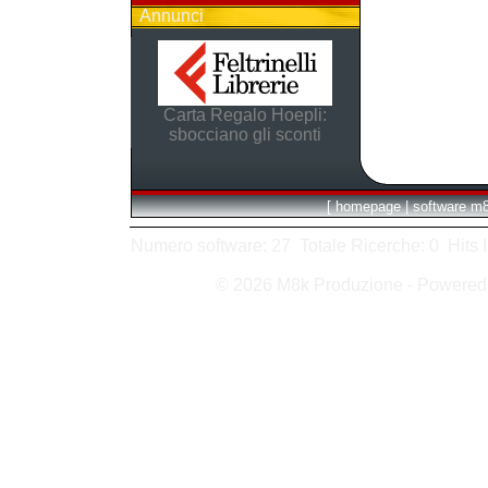
Annunci
Carta Regalo Hoepli:
sbocciano gli sconti
[
homepage
|
software m
Numero software: 27 Totale Ricerche: 0 Hits In:
© 2026 M8k Produzione - Powere