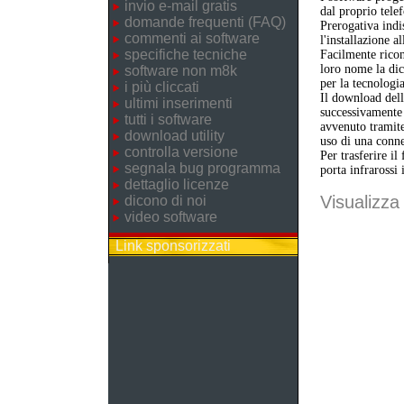
invio e-mail gratis
dal proprio telef
domande frequenti (FAQ)
Prerogativa indi
commenti ai software
l'installazione a
specifiche tecniche
Facilmente ricon
loro nome la dic
software non m8k
per la tecnologi
i più cliccati
Il download dell'
ultimi inserimenti
successivamente 
tutti i software
avvenuto tramite
download utility
uso di una conne
controlla versione
Per trasferire il
segnala bug programma
porta infrarossi 
dettaglio licenze
Visualizza 
dicono di noi
video software
Link sponsorizzati