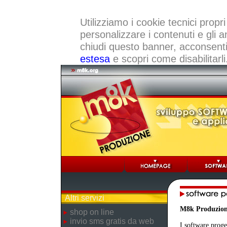
Utilizziamo i cookie tecnici propri
personalizzare i contenuti e gli a
chiudi questo banner, acconsenti a
estesa
e scopri come disabilitarli
Altri servizi
M8k Produzio
shop on line
invio sms gratis da web
I software proge