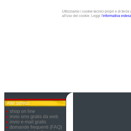
Utilizziamo i cookie tecnici propri e di terz
all'uso dei cookie. Leggi l'
informativa estes
Altri servizi
shop on line
invio sms gratis da web
invio e-mail gratis
domande frequenti (FAQ)