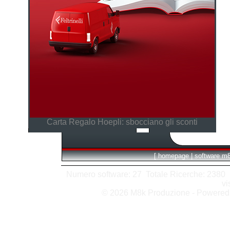
Carta Regalo Hoepli: sbocciano gli sconti
[
homepage
|
software m
Numero software: 27 Totale Ricerche: 2380 Hit
vi
© 2026 M8k Produzione - Powere