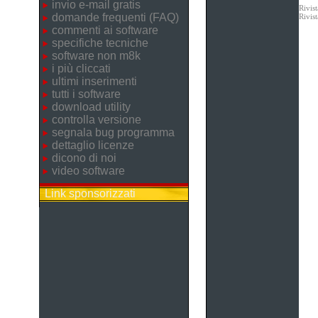
invio e-mail gratis
Rivis
domande frequenti (FAQ)
Rivis
commenti ai software
specifiche tecniche
software non m8k
i più cliccati
ultimi inserimenti
tutti i software
download utility
controlla versione
segnala bug programma
dettaglio licenze
dicono di noi
video software
Link sponsorizzati